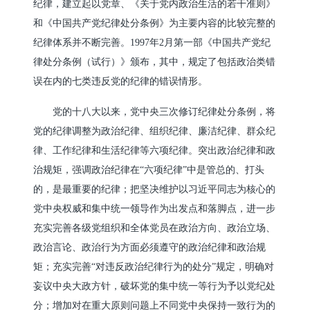
纪律，建立起以党章、《关于党内政治生活的若干准则》
和《中国共产党纪律处分条例》为主要内容的比较完整的
纪律体系并不断完善。1997年2月第一部《中国共产党纪
律处分条例（试行）》颁布，其中，规定了包括政治类错
误在内的七类违反党的纪律的错误情形。
党的十八大以来，党中央三次修订纪律处分条例，将
党的纪律调整为政治纪律、组织纪律、廉洁纪律、群众纪
律、工作纪律和生活纪律等六项纪律。突出政治纪律和政
治规矩，强调政治纪律在“六项纪律”中是管总的、打头
的，是最重要的纪律；把坚决维护以习近平同志为核心的
党中央权威和集中统一领导作为出发点和落脚点，进一步
充实完善各级党组织和全体党员在政治方向、政治立场、
政治言论、政治行为方面必须遵守的政治纪律和政治规
矩；充实完善“对违反政治纪律行为的处分”规定，明确对
妄议中央大政方针，破坏党的集中统一等行为予以党纪处
分；增加对在重大原则问题上不同党中央保持一致行为的