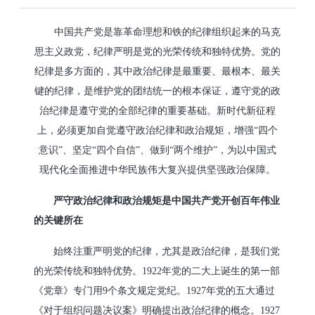
中国共产党是靠革命理想和铁的纪律组织起来的马克
思主义政党，纪律严明是党的光荣传统和独特优势。党的
纪律是多方面的，其中政治纪律是最重要、最根本、最关
键的纪律，是维护党的团结统一的根本保证，遵守党的政
治纪律是遵守党的全部纪律的重要基础。新时代新征程
上，必须更加自觉遵守政治纪律和政治规矩，增强“四个
意识”、坚定“四个自信”、做到“两个维护”，为以中国式
现代化全面推进中华民族伟大复兴提供坚强政治保障。
严守政治纪律和政治规矩是中国共产党开创百年伟业
的关键所在
始终注重严明党的纪律，尤其是政治纪律，是我们党
的光荣传统和独特优势。1922年党的二大上诞生的第一部
《党章》专门用9个条文规定党纪。1927年党的五大通过
《对于组织问题决议案》明确提出政治纪律的概念。1927