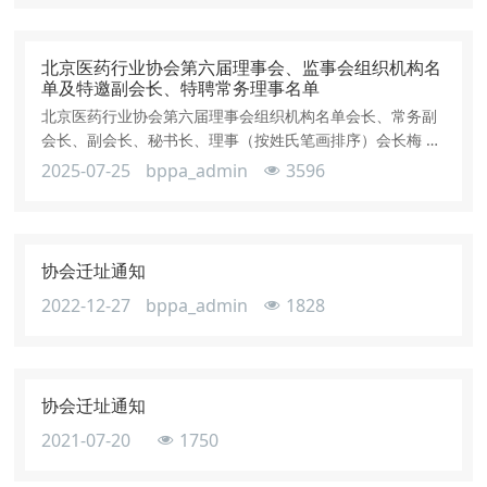
北京医药行业协会第六届理事会、监事会组织机构名
单及特邀副会长、特聘常务理事名单
北京医药行业协会第六届理事会组织机构名单会长、常务副
会长、副会长、秘书长、理事（按姓氏笔画排序）会长梅 群
中国北京同仁堂（集团）有限责任公司原董事长常务副会长
2025-07-25
bppa_admin
3596
兼秘书长 付立家 北京亚东生物制药有限公司董事长副会长
（共37人，会长、常务副会长为当然副会长） 于伟仕 悦康
药业集团股份有限公司董事长于顺廷 华润双鹤药业股份有限
公司总裁于 锐 北京科园信海医药经营有限公司董事长马广
协会迁址通知
松 北京首儿药厂
2022-12-27
bppa_admin
1828
协会迁址通知
2021-07-20
1750