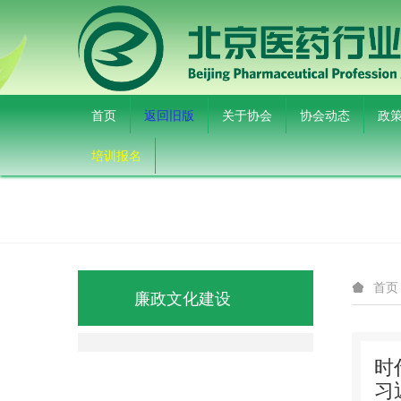
首页
返回旧版
关于协会
协会动态
政
培训报名
首页
廉政文化建设
时
习