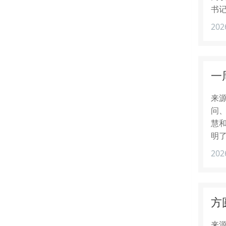
书
202
一
来源
问
慧
明
202
方
来源