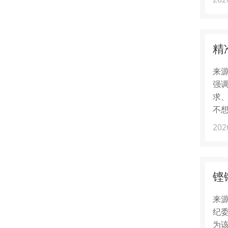
精
来源
强
求
不
202
铿
来源
纪
为