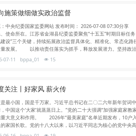
向施策做细做实政治监督
：中央纪委国家监委网站 发布时间： 2026-07-08 07:3
系、使命所在。江苏省金湖县纪委监委聚焦“十五五”时期目标任务
风建设”三个关键，持续拓展政治监督具体化、精准化、常态化路
质量发展。 以推动责任落实为抓手，释放发展潜力。坚持政治
6-07-11
bppa_01
15
度关注丨好家风 薪火传
是最小国，国是千万家。习近平总书记在二〇二六年新年贺词中指
，中国这个‘大家’就蒸蒸日上。”党的二十大强调“加强家庭家教
重大意义和作用。 2026年“最美家庭”名单近期发布，10
人的家国长歌。党的十八大以来，以习近平同志为核心的党中央
6-06-16
bppa_01
19