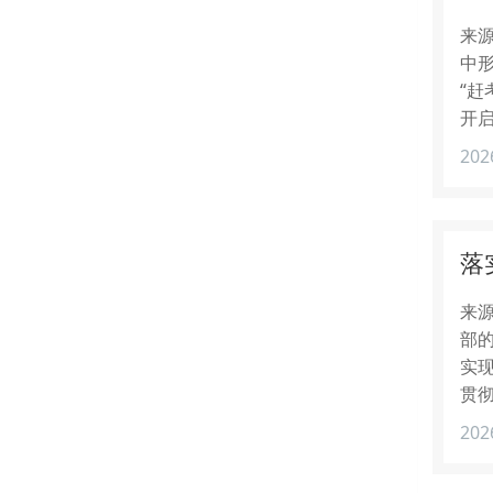
来源
中
“赶
开
202
落
来源
部
实
贯
202