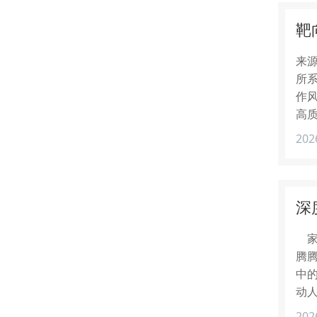
靶
来源
所
作
高
202
深
家
腾腾
中的
动
202