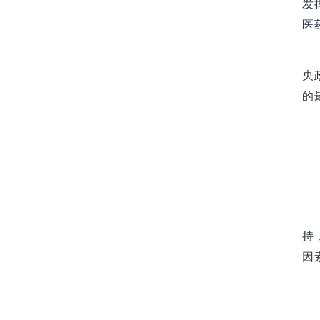
发
医
央
的
持
因