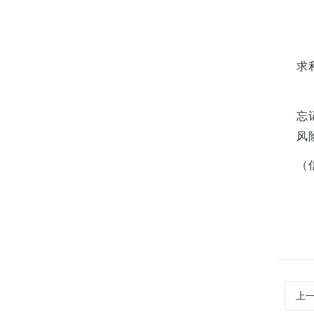
求
忘
风
（
上