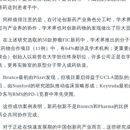
将药送到患者手中。
同样值得注意的是，在讨论创新药产业角色分工时，学术
过与产业界的协作，学术界也对创新药物的发现做出了巨大
在上述研究选取的50款肿瘤FIC新药中，学术界推出的分子数
IC药物合作项目（11例）中，有64%都涉及学术机构；更重要的
联合）创始人以前曾在大学担任终身职位，许多公司正是在
法，更将实验室的原型分子带入成药轨道。
Ibrance
最初由Pfizer发现，但项目重启得益于UCLA团队的关键
后，由Stanford的研究团队推动临床策略形成；Keytruda
沙东与BMS的PD-1竞赛中率先突围。
这些成功案例表明，新药创新不是Biotech和Pharma的比
药企共同协作完成。
对于正处在快速发展期的中国创新药产业而言，这些研究