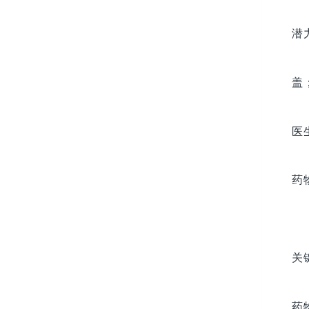
潜
盖
医
药
关
药