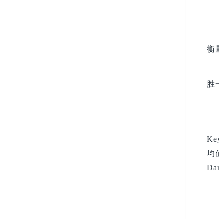
衡
胜
K
均值
D