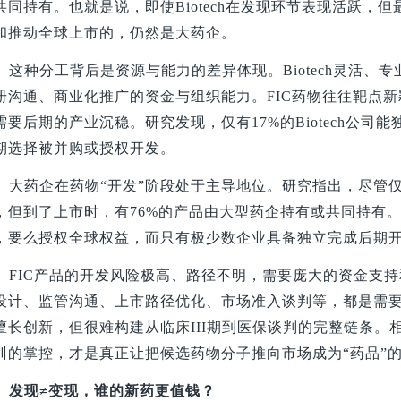
共同持有。也就是说，即使Biotech在发现环节表现活跃，但
和推动全球上市的，仍然是大药企。
这种分工背后是资源与能力的差异体现。Biotech灵活
册沟通、商业化推广的资金与组织能力。FIC药物往往靶点
需要后期的产业沉稳。研究发现，仅有17%的Biotech公
期选择被并购或授权开发。
大药企在药物“开发”阶段处于主导地位。研究指出，尽管仅
，但到了上市时，有76%的产品由大型药企持有或共同持有。大
，要么授权全球权益，而只有极少数企业具备独立完成后期
FIC
产品的开发风险极高、路径不明，需要庞大的资金支持
设计、监管沟通、上市路径优化、市场准入谈判等，都是需
擅长创新，但很难构建从临床III期到医保谈判的完整链条。
训的掌控，才是真正让把候选药物分子推向市场成为“药品”
发现≠变现，谁的新药更值钱？