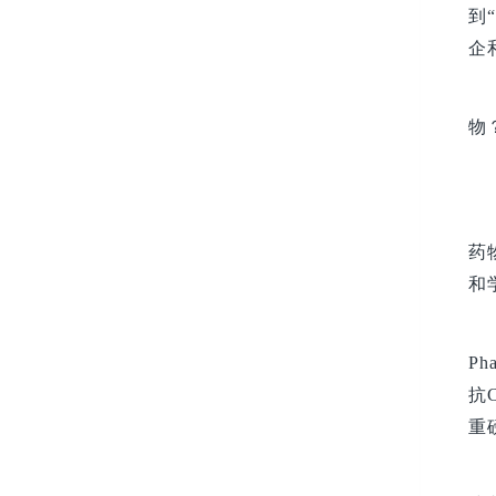
到
企
物
药
和
P
抗
重