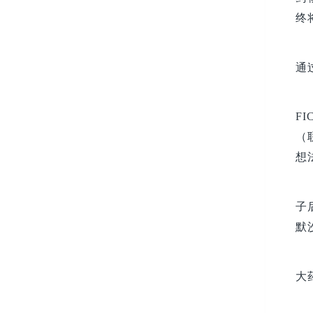
终
通
F
（
想
子
默
大