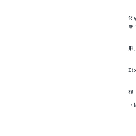
经
者
册
B
程
（