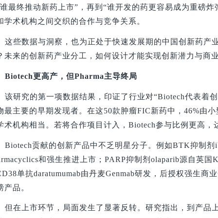
“谁最终推动新药上市”，再到“谁开发的药更容易成为重磅炸弹”
和学术机构之间交织的合作与竞争关系。
这些数据与洞察，也为正处于快速发展期的中国创新药产
？未来的创新药产业分工，如何设计才能实现创新潜力与商
Biotech
更高产，但Pharma主导终局
该研究的第一项数据结果，印证了行业对“Biotech代表着创新
物最主要的早期发现者。在这50款肿瘤FIC新药中，46%由小型
学术机构相当。若将合作项目计入，Biotech参与比例更高，
Biotech
贡献的创新产品中不乏明星分子。例如BTK抑制剂ibrut
harmacyclics和强生推进上市；PARP抑制剂olaparib
CD38单抗daratumumab由丹麦Genmab研发，后授权
磅产品。
但在上市环节，局面发生了显著反转。研究指出，到产品上市