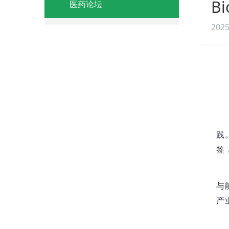
B
医药论坛
2025
践
签
与
产