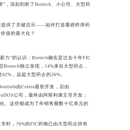
，深刻剖析了Biotech、小公司、大型药
业提供了关键启示——如何打造重磅炸弹药
业价值的最大化？
力”的认识：Biotech确实是过去十年FIC
Biotech独立发现，14%来自大型药企，
达62%，远超大型药企的26%。
inib由Celera最初开发，后由
源自英国KuDOS公司，最终由阿斯利康主导开发；
强生商业化。这些都成为了年销售额数十亿美元的
时，76%的FIC药物已由大型药企持有