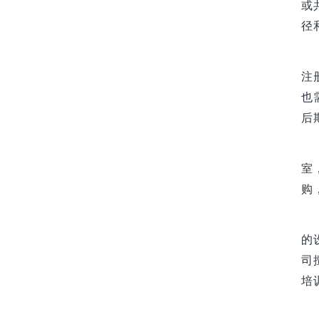
或
径
注
也
后
室
购
的
司
培