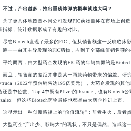
不过，产出越多，推出重磅炸弹的概率就越大吗？
为了更具体地衡量不同公司发现FIC药物最终在市场上创
量指标，统计数据形成了有趣的对比。
尽管Biotech发现了最多的FIC，但从销售额这一反映
一筹——由其主导发现的FIC药物，占到了全部峰值销售额的44%
平均而言，由大型药企发现的FIC药物年销售额约是Biote
而且，销售额的差距并非是某一两款药物带来的偏差。研
eytruda（2022年预估销售达195亿美元），大药企发现的其他
还是中位数。Top 4中既有Pfizer的Ibrance，也有Biotech公司
arzalex，但这些Biotech药物最终也都是由大药企推进上市。
这显示出一种创新路径上的“价值流转”：前者生火，后者
大型药企“产出少、影响大”的现状，不只是偶然。造成这