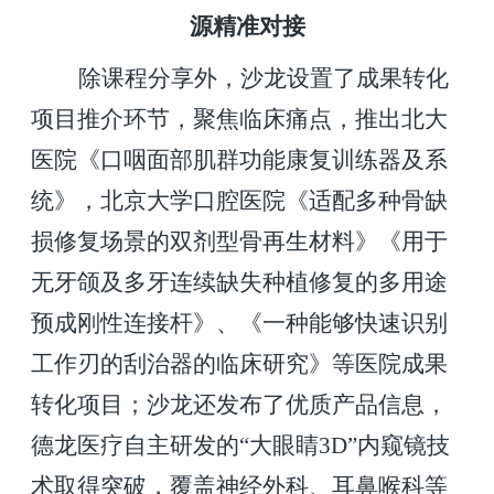
源精准对接
除课程分享外，沙龙设置了成果转化
项目推介环节，聚焦临床痛点，推出北大
医院《口咽面部肌群功能康复训练器及系
统》，
北京大学口腔医院
《
适配多种骨缺
损修复场景的双剂型骨再生材料
》《
用于
无牙颌及多牙连续缺失种植修复的多用途
预成刚性连接杆
》、《
一种能够快速识别
工作刃的刮治器的临床研究
》
等医院成果
转化项目；沙龙还发布了优质产品信息，
德龙医疗自主研发的“大眼睛3D”内窥镜技
术取得突破，覆盖神经外科、耳鼻喉科等