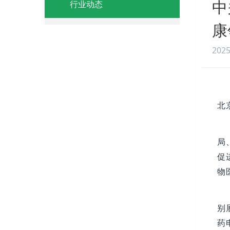
中
行业动态
康
2025
北
局
促
物
别
药