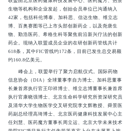
联盟由北京医药健康科技发展中心、医药魔方、热景
生物等机构和企业发起，创始会员单位已沟通纳入
42家，包括科伦博泰、加科思、信达生物、维立志
博、百奥赛图等已上市头部创新药企，以及尧唐生
物、勤浩医药、希格生科等聚焦前沿新兴疗法的创新
药企。现纳入联盟成员企业的在研创新药管线共计
618条，其中FIC管线约172条，目前已发生总交易额
约160.8亿美元。
峰会上，联盟举行了聚力启航仪式。国际药物
信息协会（DIA）全球董事李自力博士、加科思董事
长兼首席执行官王印祥博士、维立志博董事长兼首席
执行官康晓强博士、北京生命科学研究所资深研究员
及清华大学生物医学交叉研究院李文辉教授、舜景医
药副总经理高琦博士、北京医药健康科技发展中心主
任刘慧、医药魔方董事长周立运、北京大学未来技术
学院FIC项目执行主任朱筠等嘉宾上台在大屏幕上按