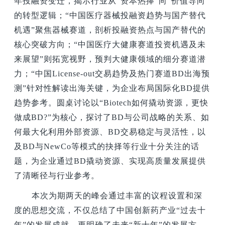
年投融资变迁，揭示行业从“资本热捧”向“价值导向”
的转型逻辑；“中国医疗器械投融资趋势与国产替代
机遇”聚焦器械赛道，剖析投融资热点与国产替代的
核心突破方向；“中国医疗大健康赛道投资机遇及未
来展望”则拓宽视野，预判大健康领域的细分赛道潜
力；“中国License-out交易趋势及热门赛道BD出海预
测”针对性解读出海关键，为企业布局国际化BD提供
趋势参考。圆桌讨论以“Biotech如何撬动资源，更快
做成BD?”为核心，探讨了BD与公司战略的关系、如
何最大化利用外部资源、BD交易稳定与灵活性，以
及BD与NewCo等模式的抉择等行业十分关注的话
题，为企业通过BD撬动资源、实现高质量发展提供
了清晰径与行业参考。
本次为期两天的峰会通过丰富的议程设置和深
度的思想交流，不仅总结了中国创新药产业“过去十
年”的发展成就，更明确了未来“新十年”的发展方