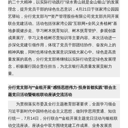
的二十大精神，以实际行动践行“绿水青山就是金山银山”的发展
理念，提升党员干部的绿色生态意识，4月21日于张家湾公园园
艺驿站，分行党支部与**资产管理股份有限公司党支部共同开展
联合党建活动。活动包括张家湾公园“互联网+全民义务植树”基
地参观健步走、学习树木抚育知识、树木抚育管护、参观创森
成果展厅、学习义务植树尽责知识等主要内容。本次活动进一
步深化党建引领作用，体现了党员干部团结协作、奋发向上的
精神风貌，同时也将绿色发展意识深植大家心中。绿色是高质
量发展的底色，分行党支部将继续以实际行动坚定绿色发展理
念，积极履行国企责任担当，为北京银行高质量发展贡献力
量。
分行党支部与**金租开展“感悟思想伟力·投身首都实践”联合主
题党日活动暨银租联动座谈交流活动
为贯彻落实市委及全行主题教育部署要求，全面学习领会
习近平新时代中国特色社会主义思想，做到学思用贯通、知信
行统一，7月14日，分行联合**金租开展主题党日活动与银租联
动交流座谈。座谈会中双方围绕党建工作成果、业务发展质