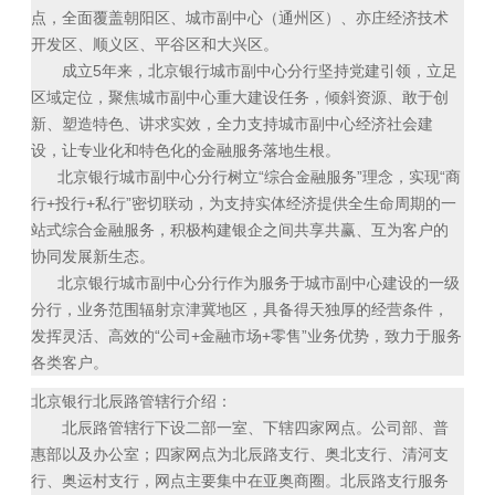
点，全面覆盖朝阳区、城市副中心（通州区）、亦庄经济技术
开发区、顺义区、平谷区和大兴区。
成立5年来，北京银行城市副中心分行坚持党建引领，立足
区域定位，聚焦城市副中心重大建设任务，倾斜资源、敢于创
新、塑造特色、讲求实效，全力支持城市副中心经济社会建
设，让专业化和特色化的金融服务落地生根。
北京银行城市副中心分行树立“综合金融服务”理念，实现“商
行+投行+私行”密切联动，为支持实体经济提供全生命周期的一
站式综合金融服务，积极构建银企之间共享共赢、互为客户的
协同发展新生态。
北京银行城市副中心分行作为服务于城市副中心建设的一级
分行，业务范围辐射京津冀地区，具备得天独厚的经营条件，
发挥灵活、高效的“公司+金融市场+零售”业务优势，致力于服务
各类客户。
北京银行北辰路管辖行介绍：
北辰路管辖行下设二部一室、下辖四家网点。公司部、普
惠部以及办公室；四家网点为北辰路支行、奥北支行、清河支
行、奥运村支行，网点主要集中在亚奥商圈。北辰路支行服务